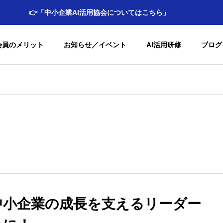
👉「中小企業AI活用協会についてはこちら」
会員のメリット
お知らせ／イベント
AI活用研修
ブログ
究
中小企業AI活用協会代表理
未来をリードす
事からのご挨拶
次世代リーダーを育成す
育プログラム
未来への一歩を共に踏み出すために
AIの教育及び普及活動
コミュニティ貢
AI協会の
相談・サ
協会会
中小企業の成長を支えるリーダー
経営者と次世代リーダーのためのAI教
地域社会と教育機関と
ティックウェブ的思考で広がるデータ連携の未来
会員特典
ポート
割引制
育プログラム
の科学技術への関心を