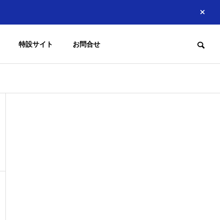
特設サイト
お問合せ
るAIスキル
るためのAI教
献
員
協会への
ワークシ
共に子どもたち
度
入会方法
ョップ
育む