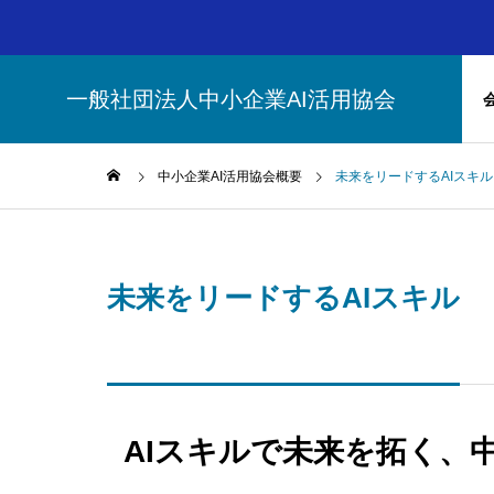
一般社団法人中小企業AI活用協会
中小企業AI活用協会とは
中小企業AI活用協会概要
未来をリードするAIスキル
AI研
中小企業AI活用協会とは
一般社団法人中小企業AI活用協会につ
未来をリードするAIスキル
いて
コンテンツ
会員について
AIお役たち情報
AIでビジネスを変革
会員につ
AIスキルで未来を拓く、
中小企業の未来を拓くAI導入の実践ガ
セマン
いて
イド