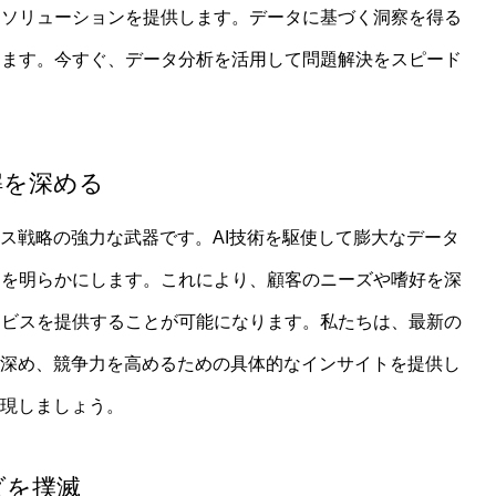
の探究学習における生成AIの活用ポイントとは？STEAM×リ
なソリューションを提供します。データに基づく洞察を得る
します。今すぐ、データ分析を活用して問題解決をスピード
育・学習
解を深める
ネス戦略の強力な武器です。AI技術を駆使して膨大なデータ
ンを明らかにします。これにより、顧客のニーズや嗜好を深
ービスを提供することが可能になります。私たちは、最新の
門性を掛け合わせて“1+1を3以上”にする方法：教育現場で広が
を深め、競争力を高めるための具体的なインサイトを提供し
実現しましょう。
究
ダを撲滅