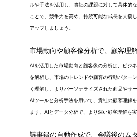
大学生
ルや手法を活用し、貴社の課題に対して具体的
ことで、競争力を高め、持続可能な成長を支援
アップしましょう。
AI教
市場動向や顧客像分析で、顧客理
AIを活用した市場動向と顧客像の分析は、ビジ
を解析し、市場のトレンドや顧客の行動パター
く理解し、よりパーソナライズされた商品やサ
AIと専
AIツールと分析手法を用いて、貴社の顧客理解
ます。AIとデータ分析で、より深い顧客理解を
AI研
議事録の自動作成で、
会議後のム