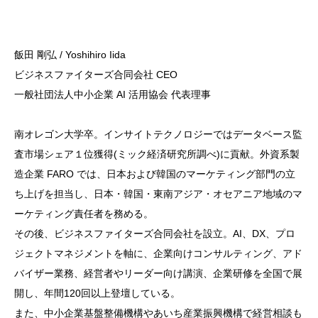
飯田 剛弘 / Yoshihiro Iida
ビジネスファイターズ合同会社 CEO
一般社団法人中小企業 AI 活用協会 代表理事
南オレゴン大学卒。インサイトテクノロジーではデータベース監
査市場シェア１位獲得(ミック経済研究所調べ)に貢献。外資系製
造企業 FARO では、日本および韓国のマーケティング部門の立
ち上げを担当し、日本・韓国・東南アジア・オセアニア地域のマ
ーケティング責任者を務める。
その後、ビジネスファイターズ合同会社を設立。AI、DX、プロ
ジェクトマネジメントを軸に、企業向けコンサルティング、アド
バイザー業務、経営者やリーダー向け講演、企業研修を全国で展
開し、年間120回以上登壇している。
また、中小企業基盤整備機構やあいち産業振興機構で経営相談も