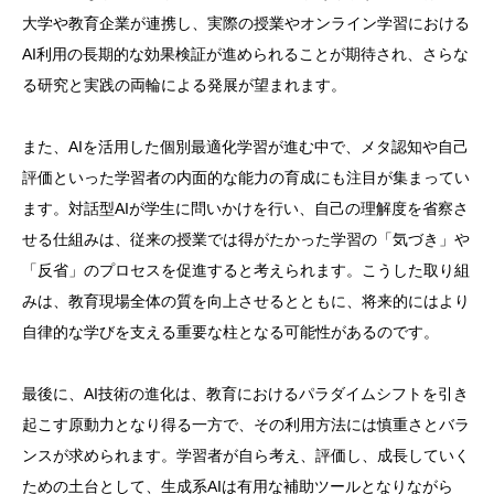
大学や教育企業が連携し、実際の授業やオンライン学習における
AI利用の長期的な効果検証が進められることが期待され、さらな
る研究と実践の両輪による発展が望まれます。
また、AIを活用した個別最適化学習が進む中で、メタ認知や自己
評価といった学習者の内面的な能力の育成にも注目が集まってい
ます。対話型AIが学生に問いかけを行い、自己の理解度を省察さ
せる仕組みは、従来の授業では得がたかった学習の「気づき」や
「反省」のプロセスを促進すると考えられます。こうした取り組
みは、教育現場全体の質を向上させるとともに、将来的にはより
自律的な学びを支える重要な柱となる可能性があるのです。
最後に、AI技術の進化は、教育におけるパラダイムシフトを引き
起こす原動力となり得る一方で、その利用方法には慎重さとバラ
ンスが求められます。学習者が自ら考え、評価し、成長していく
ための土台として、生成系AIは有用な補助ツールとなりながら