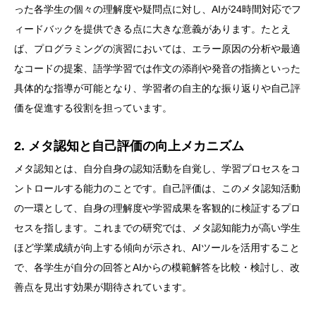
った各学生の個々の理解度や疑問点に対し、AIが24時間対応でフ
ィードバックを提供できる点に大きな意義があります。たとえ
ば、プログラミングの演習においては、エラー原因の分析や最適
なコードの提案、語学学習では作文の添削や発音の指摘といった
具体的な指導が可能となり、学習者の自主的な振り返りや自己評
価を促進する役割を担っています。
2. メタ認知と自己評価の向上メカニズム
メタ認知とは、自分自身の認知活動を自覚し、学習プロセスをコ
ントロールする能力のことです。自己評価は、このメタ認知活動
の一環として、自身の理解度や学習成果を客観的に検証するプロ
セスを指します。これまでの研究では、メタ認知能力が高い学生
ほど学業成績が向上する傾向が示され、AIツールを活用すること
で、各学生が自分の回答とAIからの模範解答を比較・検討し、改
善点を見出す効果が期待されています。