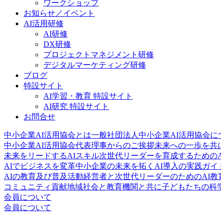
ワークショップ
お知らせ／イベント
AI活用研修
AI研修
DX研修
プロジェクトマネジメント研修
デジタルマーケティング研修
ブログ
特設サイト
AI学習・教育 特設サイト
AI研究 特設サイト
お問合せ
中小企業AI活用協会とは
一般社団法人中小企業AI活用協会に
中小企業AI活用協会代表理事からのご挨拶
未来への一歩を共
未来をリードするAIスキル
次世代リーダーを育成するためのA
AIでビジネスを変革
中小企業の未来を拓くAI導入の実践ガイ
AIの教育及び普及活動
経営者と次世代リーダーのためのAI教
コミュニティ貢献
地域社会と教育機関と共に子どもたちの科
会員について
会員について