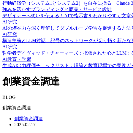
行動経済学（システム1とシステム2）を自在に操る：Claude
強みを活かすブランディングと商品・サービス設計
デザイナーへ想いを伝える！AIで指示書をわかりやすく文章
AI研究
AIの潜在力を深く理解してダブルループ学習を促進する方法
AI研究
構造主義とLLM対話：記号のネットワークが切り拓く新たな
AI研究
哲学者デイヴィッド・チャーマーズ：拡張された心とLLM：
AI教育・学習
生成AI出力評価チェックリスト：理論と教育現場での実践ガ
創業資金調達
BLOG
創業資金調達
創業資金調達
2025.02.17