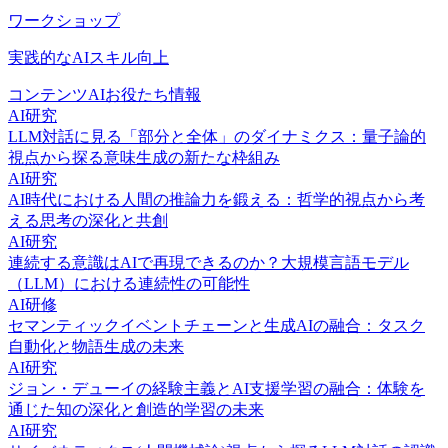
ワークショップ
実践的なAIスキル向上
コンテンツ
AIお役たち情報
AI研究
LLM対話に見る「部分と全体」のダイナミクス：量子論的
視点から探る意味生成の新たな枠組み
AI研究
AI時代における人間の推論力を鍛える：哲学的視点から考
える思考の深化と共創
AI研究
連続する意識はAIで再現できるのか？大規模言語モデル
（LLM）における連続性の可能性
AI研修
セマンティックイベントチェーンと生成AIの融合：タスク
自動化と物語生成の未来
AI研究
ジョン・デューイの経験主義とAI支援学習の融合：体験を
通じた知の深化と創造的学習の未来
AI研究