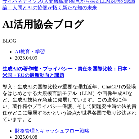
サイバネティクス(人間機械論)視点から探るLLM対話の認識
論：人間とAIの協働が拓く新たな知の未来
AI活用協会ブログ
BLOG
AI教育・学習
2025.04.09
生成AIの著作権・プライバシー・責任を国際比較：日本・
米国・EUの最新動向と課題
導入：生成AIの国際比較が重要な理由近年、ChatGPTの登場
をはじめとする大規模言語モデル（LLM）や画像生成AIな
ど、生成AI技術が急速に発展しています。この進化に伴
い、著作権やプライバシー保護、そして問題発生時の法的責
任がどこに帰属するかという論点が世界各国で取り沙汰され
ています。と
財務管理とキャッシュフロー戦略
2025.04.08