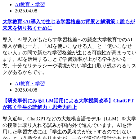
AI教育・学習
2025.04.08
大学教育×AI導入で生じる学習格差の背景と解消策：誰もが
未来を切り拓くために
導入：AI導入がもたらす学習格差への懸念大学教育でのAI
導入が進む一方、「AIを使いこなせる人」と「使いこなせ
ない人」の間で新たな学習格差が生じる可能性が高まってい
ます。AIを活用することで学習効率が上がる学生がいる一
方、十分なリテラシーや環境がない学生は取り残されるリス
クがあるからです。
AI教育・学習
2025.04.08
【研究事例にみるLLM活用による大学授業改革】ChatGPT
が拓く学生の読解力・思考力向上
導入近年、ChatGPTなどの大規模言語モデル（LLM）を大学
の授業に取り入れる試みが国内外で進んでいます。AIを活
用した学習方法には「学生の思考力が低下するのではない
か」という懸念もありますが、一方で適切な設計のもとに導