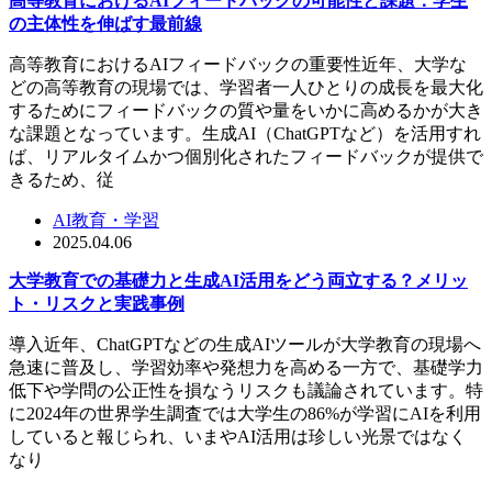
高等教育におけるAIフィードバックの可能性と課題：学生
の主体性を伸ばす最前線
高等教育におけるAIフィードバックの重要性近年、大学な
どの高等教育の現場では、学習者一人ひとりの成長を最大化
するためにフィードバックの質や量をいかに高めるかが大き
な課題となっています。生成AI（ChatGPTなど）を活用すれ
ば、リアルタイムかつ個別化されたフィードバックが提供で
きるため、従
AI教育・学習
2025.04.06
大学教育での基礎力と生成AI活用をどう両立する？メリッ
ト・リスクと実践事例
導入近年、ChatGPTなどの生成AIツールが大学教育の現場へ
急速に普及し、学習効率や発想力を高める一方で、基礎学力
低下や学問の公正性を損なうリスクも議論されています。特
に2024年の世界学生調査では大学生の86%が学習にAIを利用
していると報じられ、いまやAI活用は珍しい光景ではなく
なり