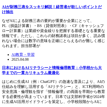
AIが財務三表をスッキリ解説！経営者が欲しいポイントだ
け抽出
なぜAIによる財務三表の要約が重要か企業にとって、
PL（損益計算書）・BS（貸借対照表）・CF（キャッシュフ
ロー計算書）は業績や資金繰りを把握する基礎となる重要な
情報です。ただし、これらの財務諸表は項目が多く、読み慣
れない場合には数字の意味を正確にとらえるのが難しく感じ
られます。担当部署が
AI教育・学習
2025.04.08
日本におけるAIリテラシーと情報倫理教育：小学校から大
学までの一貫カリキュラム最適化
はじめに生成AI（例：ChatGPT）の急速な普及により、AIの
仕組みを理解し活用する「AIリテラシー」と、ICT利用時の
安全意識・倫理観を指す「情報倫理」の両面を早期から教育
する必要性が高まっています。日本では文部科学省が2024年
に生成AI活用ガイドラインを策定し、小学校段階からAIに