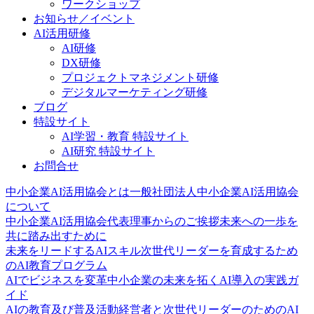
ワークショップ
お知らせ／イベント
AI活用研修
AI研修
DX研修
プロジェクトマネジメント研修
デジタルマーケティング研修
ブログ
特設サイト
AI学習・教育 特設サイト
AI研究 特設サイト
お問合せ
中小企業AI活用協会とは
一般社団法人中小企業AI活用協会
について
中小企業AI活用協会代表理事からのご挨拶
未来への一歩を
共に踏み出すために
未来をリードするAIスキル
次世代リーダーを育成するため
のAI教育プログラム
AIでビジネスを変革
中小企業の未来を拓くAI導入の実践ガ
イド
AIの教育及び普及活動
経営者と次世代リーダーのためのAI