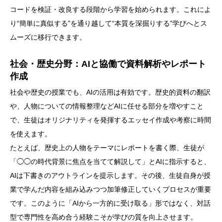
コードを検証・改良する段階から学習を始められます。これによ
り“簡単に真似する”を通り越して“本質を深掘りする”学びへとス
ムーズに移行できます。
社会・歴史分野：AIと協働で資料解析やレポート
作成
社会や歴史の授業でも、AIの活用は有効です。歴史的資料の翻訳
や、人物についての情報整理などAIに任せる部分を増やすこと
で、生徒はオリジナリティを発揮するエッセイ作成や考察に時間
を使えます。
たとえば、歴史上の人物をテーマにレポートを書く際、生徒が
「◯◯の時代背景に焦点を当てて解説して」とAIに指示すると、
AIは下書きのアウトラインを提示します。その後、生徒自身が授
業で学んだ内容を組み込みつつ加筆修正していくプロセスが重要
です。このように「AIから一方的に受け取る」形ではなく、対話
型で専門性を高め合う経験こそが学びの質を向上させます。