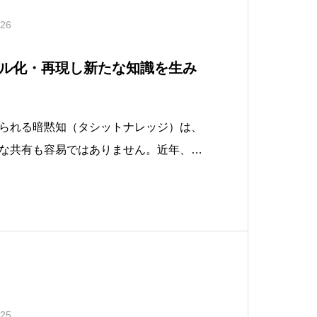
.26
デル化・再現し新たな知識を生み
られる暗黙知（タシットナレッジ）は、
な共有も容易ではありません。近年、デ
じめとするAI技術の進歩により、こうし
再現し、知識創出を加速する取り組みが
本記事では、AIによる暗黙知のモデル化
.25