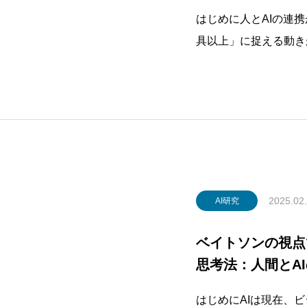
はじめに人とAIの連
具以上」に捉える動き
話を通じて人間とAI
点は、ビジネスや教育
めました。さらに、A
通
2025.02
AI研究
ベイトソンの視点
思考法：人間とA
はじめにAIは現在、