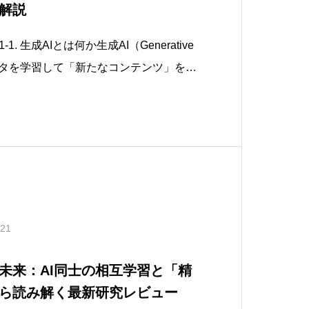
解説
-1. 生成AIとは何か生成AI（Generative
ータを学習して「新たなコンテンツ」を自
します。従来のAIは与えられた入力から
えを出す「識別」に強かった一方、生成
など
.21
る未来：AI同士の相互学習と「精
ら読み解く最新研究レビュー