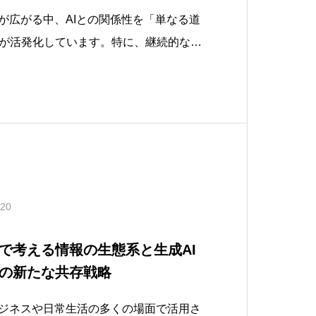
携が広がる中、AIとの関係性を「単なる道
が活発化しています。特に、継続的な対
が互いに学習・適応し合う「共進化」の視
、ロボットなど幅広い領域で注目され始
I同士が相互にやり取りしながら自律的な
.20
で考える情報の生態系と生成AI
Iの新たな共存戦略
ビジネスや日常生活の多くの場面で活用さ