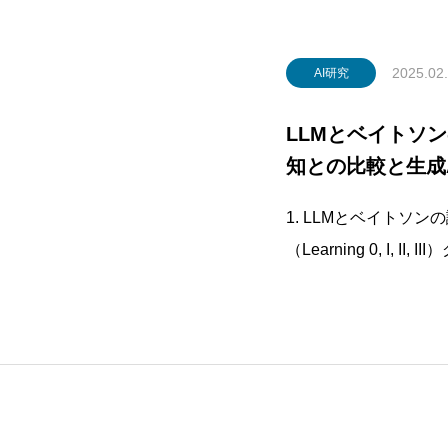
2025.02
AI研究
LLMとベイトソ
知との比較と生成
1. LLMとベイトソ
（Learning 0, I,
テムの学習過程を4つの
ning 0): 行動の