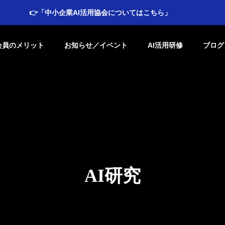
👉「中小企業AI活用協会についてはこちら」
会員のメリット
お知らせ／イベント
AI活用研修
ブログ
コラム
AI研究
中小企業AI活用協会代表理
未来をリードす
事からのご挨拶
次世代リーダーを育成す
育プログラム
未来への一歩を共に踏み出すために
AI研究
AIの教育及び普及活動
コミュニティ貢
AI協会の
相談・サ
協会会
経営者と次世代リーダーのためのAI教
地域社会と教育機関と
の限界を楽しむメンタリテ
生成AI時代に挑む大学教育
会員特典
ポート
割引制
育プログラム
の科学技術への関心を
は？教育で失敗を糧にす
革：メタ認知と批判的思考