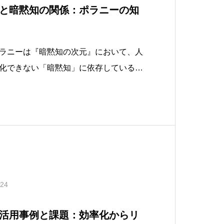
Iと暗黙知の関係：ポラニーの知
ラニーは『暗黙知の次元』において、人
化できない「暗黙知」に依存していると
、我々は親しい人の顔を即座に認識でき
別しているかを明確に説明するのは困難
のパラドックス（人間が言語化できない
.24
ス活用事例と課題：効率化からリ