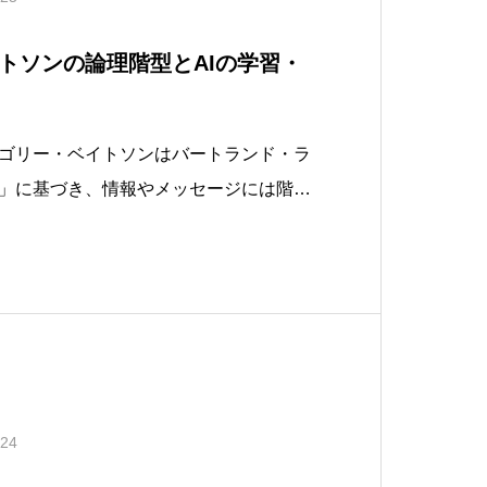
トソンの論理階型とAIの学習・
ゴリー・ベイトソンはバートランド・ラ
」に基づき、情報やメッセージには階層
と指摘しました。例えば、動物のコミュ
そのものの内容と、それが示すメタな意
など）を区別する必要があります。これ
.24