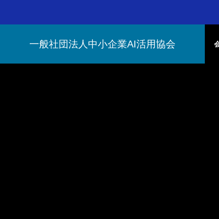
一般社団法人中小企業AI活用協会
中小企業AI活用協会とは
ビジネスの基盤づくり
中小企業AI活用協会とは
一般社団法人中小企業AI活用協会につ
いて
コンテンツ
会員について
AIお役たち情報
AIでビジネスを変革
会員につ
中小企業の未来を拓くAI導入の実践ガ
ードバッ
顧客情報から最適質問を自動
AI
いて
イド
と学習最
生成！成約率を高めるAIイン
ィと