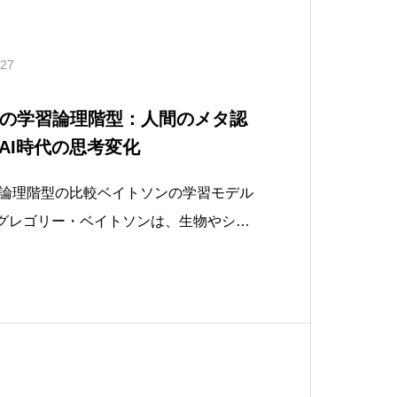
.27
ンの学習論理階型：人間のメタ認
AI時代の思考変化
ンの論理階型の比較ベイトソンの学習モデル
 II, III）グレゴリー・ベイトソンは、生物やシス
レベルに分類しました。ゼロ学習 (Lear
変更が全く起こらない段階。単なる反射や