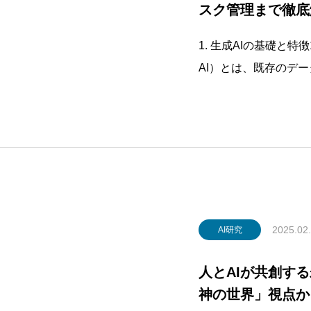
スク管理まで徹底
1. 生成AIの基礎と特徴1
AI）とは、既存のデ
動生成する仕組みを指
パターンを分析して答
AIは文章や画像、音声
2025.02
AI研究
人とAIが共創す
神の世界」視点か