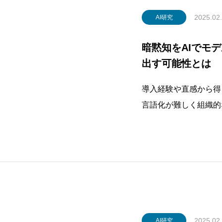
2025.02
AI研究
暗黙知をAIでモ
出す可能性とは
導入経験や直感から得
言語化が難しく組織的
ィープラーニングをは
た暗黙知をモデル化・
注目を集めています。
と再現
2025.02
AI研究