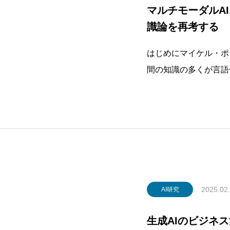
マルチモーダルA
識論を再考する
はじめにマイケル・ポ
間の知識の多くが言語
指摘しました。例えば
ますが、どの特徴で識
です。この「ポラニー
知識をコン
2025.02
AI研究
生成AIのビジネ