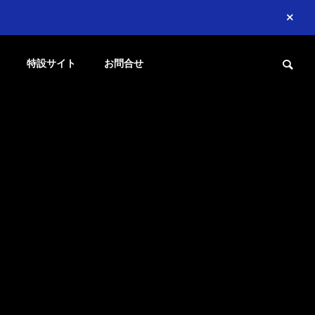
特設サイト
お問合せ
財務管理とキャッシュフロー戦略
AI研究
るAIスキル
るためのAI教
献
員
協会への
ワークシ
共に子どもたち
改
AIが財務三表をスッキリ解
LLM対話
度
入会方法
ョップ
育む
で
説！経営者が欲しいポイント
体」のダイ