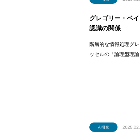
グレゴリー・ベイ
認識の関係
階層的な情報処理グレ
ッセルの「論理型理論
（メタレベル）がある
ニケーションでは信号
味（「これは遊びだ」
が論理階型
2025.02
AI研究