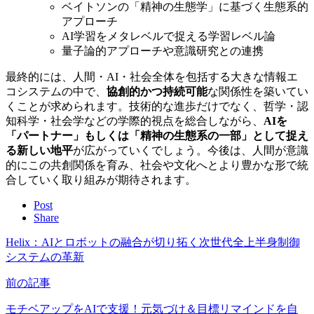
ベイトソンの「精神の生態学」に基づく生態系的
アプローチ
AI学習をメタレベルで捉える学習レベル論
量子論的アプローチや意識研究との連携
最終的には、人間・AI・社会全体を包括する大きな情報エ
コシステムの中で、
協創的かつ持続可能
な関係性を築いてい
くことが求められます。技術的な進歩だけでなく、哲学・認
知科学・社会学などの学際的視点を総合しながら、
AIを
「パートナー」もしくは「精神の生態系の一部」として捉え
る新しい地平
が広がっていくでしょう。今後は、人間が意識
的にこの共創関係を育み、社会や文化へとより豊かな形で統
合していく取り組みが期待されます。
Post
Share
Helix：AIとロボットの融合が切り拓く次世代全上半身制御
システムの革新
前の記事
モチベアップをAIで支援！元気づけ＆目標リマインドを自