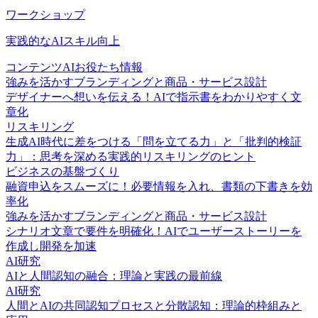
ワークショップ
実践的なAIスキル向上
コンテンツ
AIお役たち情報
強みを活かすブランディングと商品・サービス設計
デザイナーへ想いを伝える！AIで指示書をわかりやすく文
章化
リスキリング
生成AI時代に差をつける「問を立てる力」と「批判的検証
力」：思考を深める実践的リスキリングのヒント
ビジネスの基盤づくり
融資申込をスムーズに！必要情報を入れ、書類の下書きを効
率化
強みを活かすブランディングと商品・サービス設計
シナリオ文章で要件を明確化！AIでユーザーストーリーを
作成し開発を加速
AI研究
AIと人間認知の融合：理論と実践の最前線
AI研究
人間とAIの共同認知プロセスと分散認知：理論的枠組みと