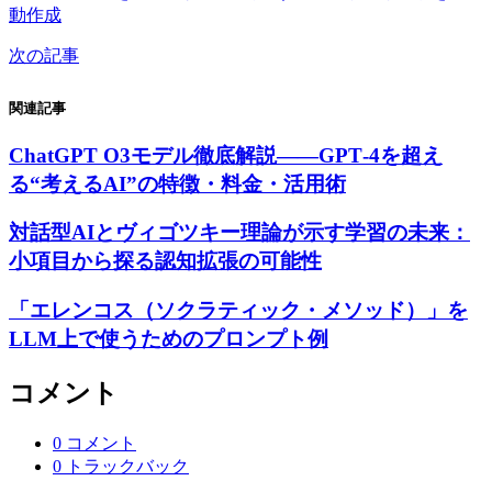
動作成
次の記事
関連記事
ChatGPT O3モデル徹底解説――GPT‑4を超え
る“考えるAI”の特徴・料金・活用術
対話型AIとヴィゴツキー理論が示す学習の未来：
小項目から探る認知拡張の可能性
「エレンコス（ソクラティック・メソッド）」を
LLM上で使うためのプロンプト例
コメント
0 コメント
0 トラックバック