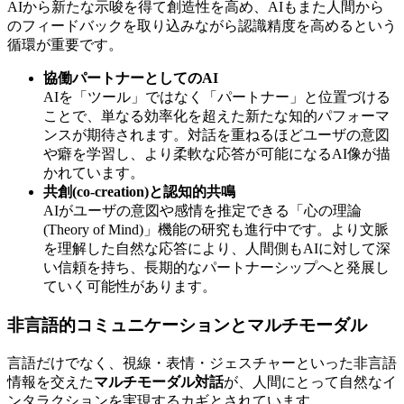
AIから新たな示唆を得て創造性を高め、AIもまた人間から
のフィードバックを取り込みながら認識精度を高めるという
循環が重要です。
協働パートナーとしてのAI
AIを「ツール」ではなく「パートナー」と位置づける
ことで、単なる効率化を超えた新たな知的パフォーマ
ンスが期待されます。対話を重ねるほどユーザの意図
や癖を学習し、より柔軟な応答が可能になるAI像が描
かれています。
共創(co-creation)と認知的共鳴
AIがユーザの意図や感情を推定できる「心の理論
(Theory of Mind)」機能の研究も進行中です。より文脈
を理解した自然な応答により、人間側もAIに対して深
い信頼を持ち、長期的なパートナーシップへと発展し
ていく可能性があります。
非言語的コミュニケーションとマルチモーダル
言語だけでなく、視線・表情・ジェスチャーといった非言語
情報を交えた
マルチモーダル対話
が、人間にとって自然なイ
ンタラクションを実現するカギとされています。