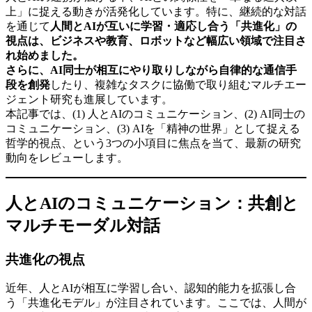
上」に捉える動きが活発化しています。特に、継続的な対話
を通じて
人間とAIが互いに学習・適応し合う「共進化」の
視点は、ビジネスや教育、ロボットなど幅広い領域で注目さ
れ始めました。
さらに、AI同士が相互にやり取りしながら自律的な通信手
段を創発
したり、複雑なタスクに協働で取り組むマルチエー
ジェント研究も進展しています。
本記事では、(1) 人とAIのコミュニケーション、(2) AI同士の
コミュニケーション、(3) AIを「精神の世界」として捉える
哲学的視点、という3つの小項目に焦点を当て、最新の研究
動向をレビューします。
人とAIのコミュニケーション：共創と
マルチモーダル対話
共進化の視点
近年、人とAIが相互に学習し合い、認知的能力を拡張し合
う「共進化モデル」が注目されています。ここでは、人間が