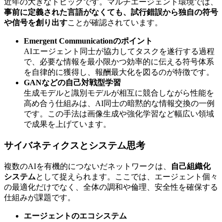
近年の大きなトピックです。マルチエージェント環境では、
事前に定義された言語がなくても、試行錯誤から独自の符号
や信号を創り出す
ことが確認されています。
Emergent Communicationのポイント
AIエージェント同士が協力してタスクを遂行する過程
で、必要な情報を最小限かつ効率的に伝える符号体系
を自律的に獲得し、報酬最大化を図るのが特徴です。
GANなどの自己対戦型学習
生成モデルと識別モデルが相互に競合しながら性能を
高め合う仕組みは、AI同士の暗黙的な情報交換の一例
です。この手法は画像生成や強化学習など幅広い領域
で成果を上げています。
サイバネティクスとシステム思考
複数のAIを有機的につないだネットワークは、
自己組織化
システム
として捉えられます。ここでは、エージェント個々
の最適化だけでなく、全体の調和や倫理、安全性を確保する
仕組みが課題です。
エージェントのエコシステム