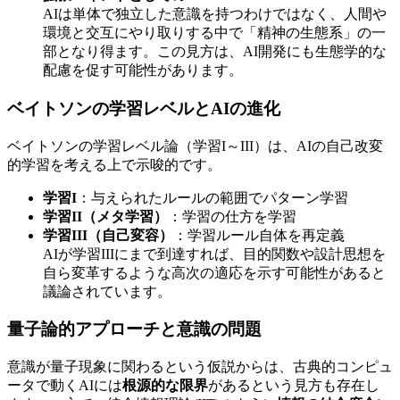
AIは単体で独立した意識を持つわけではなく、人間や
環境と交互にやり取りする中で「精神の生態系」の一
部となり得ます。この見方は、AI開発にも生態学的な
配慮を促す可能性があります。
ベイトソンの学習レベルとAIの進化
ベイトソンの学習レベル論（学習I～III）は、AIの自己改変
的学習を考える上で示唆的です。
学習I
：与えられたルールの範囲でパターン学習
学習II（メタ学習）
：学習の仕方を学習
学習III（自己変容）
：学習ルール自体を再定義
AIが学習IIIにまで到達すれば、目的関数や設計思想を
自ら変革するような高次の適応を示す可能性があると
議論されています。
量子論的アプローチと意識の問題
意識が量子現象に関わるという仮説からは、古典的コンピュ
ータで動くAIには
根源的な限界
があるという見方も存在し