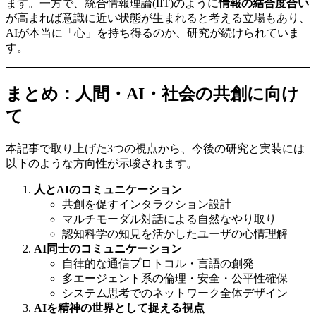
ます。一方で、統合情報理論(IIT)のように
情報の結合度合い
が高まれば意識に近い状態が生まれると考える立場もあり、
AIが本当に「心」を持ち得るのか、研究が続けられていま
す。
まとめ：人間・AI・社会の共創に向け
て
本記事で取り上げた3つの視点から、今後の研究と実装には
以下のような方向性が示唆されます。
人とAIのコミュニケーション
共創を促すインタラクション設計
マルチモーダル対話による自然なやり取り
認知科学の知見を活かしたユーザの心情理解
AI同士のコミュニケーション
自律的な通信プロトコル・言語の創発
多エージェント系の倫理・安全・公平性確保
システム思考でのネットワーク全体デザイン
AIを精神の世界として捉える視点