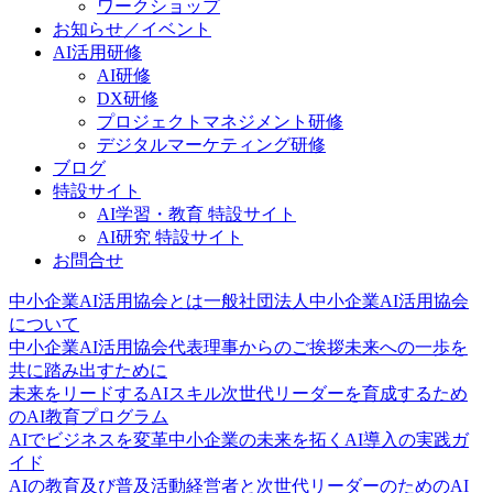
ワークショップ
お知らせ／イベント
AI活用研修
AI研修
DX研修
プロジェクトマネジメント研修
デジタルマーケティング研修
ブログ
特設サイト
AI学習・教育 特設サイト
AI研究 特設サイト
お問合せ
中小企業AI活用協会とは
一般社団法人中小企業AI活用協会
について
中小企業AI活用協会代表理事からのご挨拶
未来への一歩を
共に踏み出すために
未来をリードするAIスキル
次世代リーダーを育成するため
のAI教育プログラム
AIでビジネスを変革
中小企業の未来を拓くAI導入の実践ガ
イド
AIの教育及び普及活動
経営者と次世代リーダーのためのAI