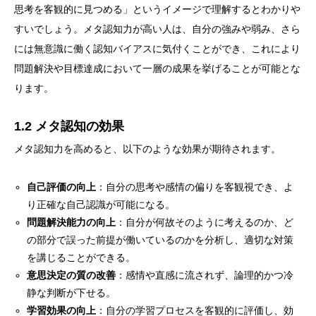
思考を客観的に見つめる」というイメージで理解するとわかりや
すいでしょう。メタ認知力が高い人は、自分の強みや弱み、さら
には無意識に働く認知バイアスに気付くことができ、これにより
問題解決や目標達成において一層の成果を挙げることが可能とな
ります。
1.2 メタ認知の効果
メタ認知力を高めると、以下のような効果が期待されます。
自己評価の向上
：自分の思考や感情の偏りを客観視でき、よ
り正確な自己認識が可能になる。
問題解決能力の向上
：自分が何故そのように考えるのか、ど
の部分で誤った前提が働いているのかを分析し、適切な対策
を講じることができる。
意思決定の質の改善
：感情や直感に流されず、論理的かつ冷
静な判断が下せる。
学習効果の向上
：自分の学習プロセスを客観的に評価し、効