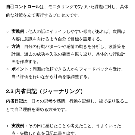
自己コントロール
は、モニタリングで気づいた課題に対し、具体
的な対策を立て実行するプロセスです。
実践例
：他人の話にイライラしやすい傾向があれば、次回は
内容に意識を向けるよう自分で目標を設定する。
方法
：自分の行動パターンや感情の動きを分析し、改善策を
計画。過去の成功や失敗の要因を振り返り、具体的な行動計
画を作成する。
ポイント
：周囲の信頼できる人からフィードバックを受け、
自己評価を行いながら計画を微調整する。
2.3 内省日記（ジャーナリング）
内省日記
は、日々の思考や感情、行動を記録し、後で振り返るこ
とで自己理解を深める方法です。
実践例
：その日に感じたことや考えたこと、うまくいった
点・失敗した点を日記に書き出す。