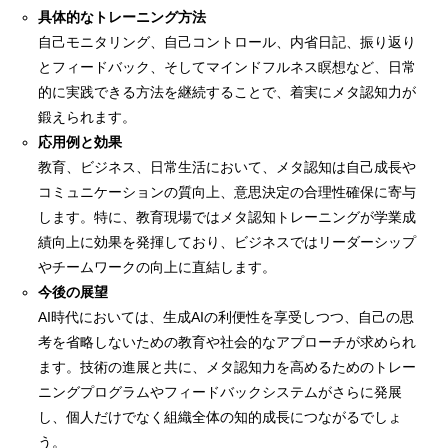
具体的なトレーニング方法
自己モニタリング、自己コントロール、内省日記、振り返り
とフィードバック、そしてマインドフルネス瞑想など、日常
的に実践できる方法を継続することで、着実にメタ認知力が
鍛えられます。
応用例と効果
教育、ビジネス、日常生活において、メタ認知は自己成長や
コミュニケーションの質向上、意思決定の合理性確保に寄与
します。特に、教育現場ではメタ認知トレーニングが学業成
績向上に効果を発揮しており、ビジネスではリーダーシップ
やチームワークの向上に直結します。
今後の展望
AI時代においては、生成AIの利便性を享受しつつ、自己の思
考を省略しないための教育や社会的なアプローチが求められ
ます。技術の進展と共に、メタ認知力を高めるためのトレー
ニングプログラムやフィードバックシステムがさらに発展
し、個人だけでなく組織全体の知的成長につながるでしょ
う。