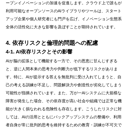
ープンイノベーションの加速を促進します。クラウド上で誰もが
利用可能なオープンソースのAIライブラリやツールは、スタート
アップ企業や個人研究者にも門戸を広げ、イノベーション生態系
全体の活性化に大きな影響を及ぼすことが期待されています。
4. 依存リスクと倫理的問題への配慮
4-1. AI依存リスクとその影響
AIが脳の拡張として機能する一方で、その恩恵に甘んじすぎる
と、逆に人間本来の思考力や判断力が低下するリスクがありま
す。特に、AIが提示する答えを無批判に受け入れてしまうと、自
己の考える訓練が不足し、問題解決力や創造性が劣化してしまう
可能性が指摘されています。また、万が一AIシステムに大規模な
障害が発生した場合、その依存度が高い社会や組織では正常な機
能が大きく損なわれる危険性も存在します。こうしたリスクに対
しては、AIの活用とともにバックアップシステムの整備や、利用
者自身が常に批判的思考を維持するための教育・訓練が不可欠で