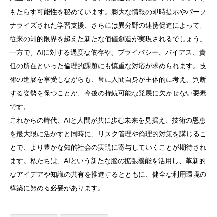
もたらす可能性を秘めています。膨大な情報の即時提示やパーソ
ナライズされた学習支援、さらには異分野の連携促進によって、
従来の知的限界を超えた新たな価値創造が実現されるでしょう。
一方で、AIに対する過度な依存や、プライバシー、バイアス、責
任の所在といった倫理的課題にも慎重な対応が求められます。技
術の進展を享受しながらも、常に人間自身が主体的に考え、判断
する姿勢を保つことが、今後の持続可能な発展に欠かせない要素
です。
これからの時代、AIと人間が共に歩む未来を見据え、技術の恩恵
を最大限に活かすと同時に、リスク管理や倫理的対策を講じるこ
とで、より豊かな知的社会の実現に寄与していくことが期待され
ます。私たちは、AIという新たな脳の拡張機能を活用し、革新的
なアイデアや知識の共有を推進するとともに、健全な利用環境の
構築に努める必要があります。