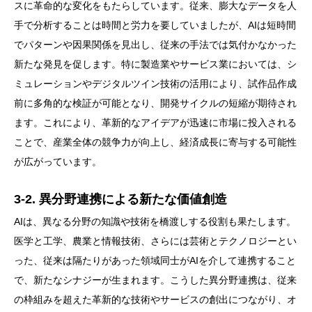
スに革命的な変化をもたらしています。従来、膨大なデータを人
手で分析することは時間と労力を要していましたが、AIは短時間
でパターンや因果関係を見出し、従来の手法では気付かなかった
新たな発見を促します。特に製造業やサービス業においては、シ
ミュレーションやデジタルツイン技術の活用により、試作品作成
前に多角的な検証が可能となり、開発サイクルの短縮が期待され
ます。これにより、革新的なアイデアが迅速に市場に投入される
ことで、産業全体の競争力が向上し、経済成長に寄与する可能性
が広がっています。
3-2. 異分野連携による新たな価値創造
AIは、異なる分野の知識や技術を橋渡しする役割も果たします。
医学と工学、農業と情報技術、さらには芸術とテクノロジーとい
った、従来は隔たりがあった領域同士がAIを介して連携すること
で、新たなシナジーが生まれます。こうした異分野連携は、従来
の枠組みを超えた革新的な技術やサービスの創出につながり、オ