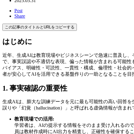
2025.03.31
Post
Share
この記事のタイトルとURLをコピーする
はじめに
近年、生成AIは教育現場やビジネスシーンで急速に普及し
で、事実誤認や不適切な表現、偏った情報が含まれる可能性
バイアス、明確性・可読性、一貫性・構成、倫理性・社会的
者が安心してAIを活用できる基盤作りの一助となることを目
1. 事実確認の重要性
生成AIは、膨大な訓練データを元に最も可能性の高い回答
誤りや「幻覚（hallucination）」と呼ばれる虚偽情報
教育現場での活用:
学習者は、AIの提示する情報をそのまま受け入れるの
員は教材作成時にAI出力を精査し、正確性を確保する