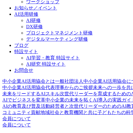
ワークショップ
お知らせ／イベント
AI活用研修
AI研修
DX研修
プロジェクトマネジメント研修
デジタルマーケティング研修
ブログ
特設サイト
AI学習・教育 特設サイト
AI研究 特設サイト
お問合せ
中小企業AI活用協会とは
一般社団法人中小企業AI活用協会に
中小企業AI活用協会代表理事からのご挨拶
未来への一歩を共
未来をリードするAIスキル
次世代リーダーを育成するためのA
AIでビジネスを変革
中小企業の未来を拓くAI導入の実践ガイ
AIの教育及び普及活動
経営者と次世代リーダーのためのAI教
コミュニティ貢献
地域社会と教育機関と共に子どもたちの科
会員について
会員について