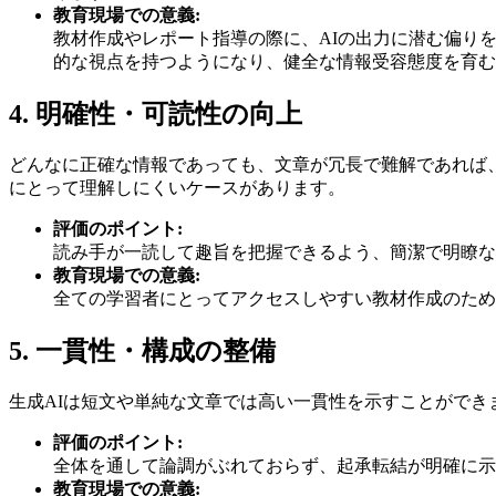
教育現場での意義:
教材作成やレポート指導の際に、AIの出力に潜む偏り
的な視点を持つようになり、健全な情報受容態度を育む
4. 明確性・可読性の向上
どんなに正確な情報であっても、文章が冗長で難解であれば
にとって理解しにくいケースがあります。
評価のポイント:
読み手が一読して趣旨を把握できるよう、簡潔で明瞭な
教育現場での意義:
全ての学習者にとってアクセスしやすい教材作成のため
5. 一貫性・構成の整備
生成AIは短文や単純な文章では高い一貫性を示すことがで
評価のポイント:
全体を通して論調がぶれておらず、起承転結が明確に示
教育現場での意義: