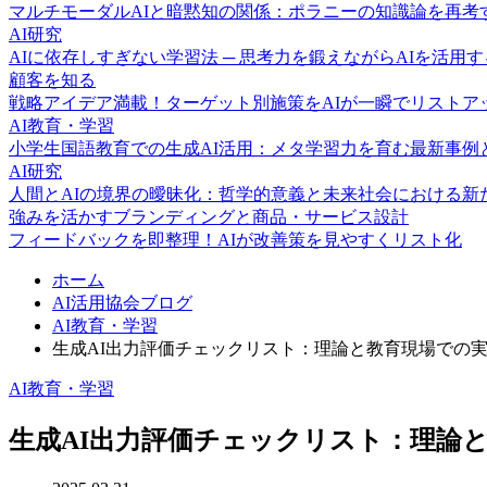
マルチモーダルAIと暗黙知の関係：ポラニーの知識論を再考
AI研究
AIに依存しすぎない学習法 ─ 思考力を鍛えながらAIを活用
顧客を知る
戦略アイデア満載！ターゲット別施策をAIが一瞬でリストア
AI教育・学習
小学生国語教育での生成AI活用：メタ学習力を育む最新事例
AI研究
人間とAIの境界の曖昧化：哲学的意義と未来社会における新
強みを活かすブランディングと商品・サービス設計
フィードバックを即整理！AIが改善策を見やすくリスト化
ホーム
AI活用協会ブログ
AI教育・学習
生成AI出力評価チェックリスト：理論と教育現場での
AI教育・学習
生成AI出力評価チェックリスト：理論