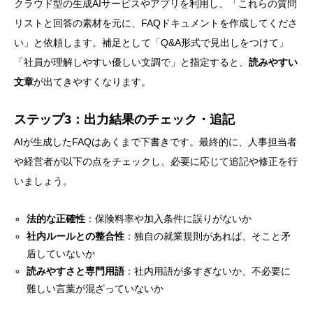
クラウド型の生成AIサービスやアプリを利用し、「これらの質問
リストと回答の素材を元に、FAQドキュメントを作成してくださ
い」と依頼します。補足として「Q&A形式で見出しをつけて」
「社員が理解しやすい優しい文調で」と指定すると、
読みやすい
文章
が出てきやすくなります。
ステップ3：出力結果のチェック・追記
AIが生成したFAQはあくまで下書きです。最終的に、人事担当者
や経営者が以下の点をチェックし、必要に応じて追記や修正を行
いましょう。
法的な正確性
：保険料率や加入条件に誤りがないか
社内ルールとの整合性
：独自の就業規則があれば、そこと矛
盾していないか
読みやすさと専門用語
：社内用語が多すぎないか、不必要に
難しい言葉が混ざっていないか