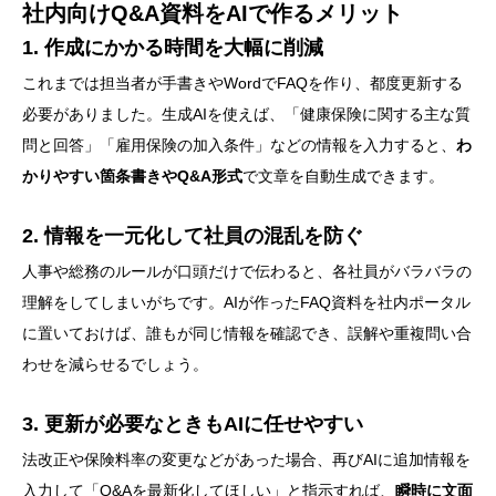
社内向けQ&A資料をAIで作るメリット
1. 作成にかかる時間を大幅に削減
これまでは担当者が手書きやWordでFAQを作り、都度更新する
必要がありました。生成AIを使えば、「健康保険に関する主な質
問と回答」「雇用保険の加入条件」などの情報を入力すると、
わ
かりやすい箇条書きやQ&A形式
で文章を自動生成できます。
2. 情報を一元化して社員の混乱を防ぐ
人事や総務のルールが口頭だけで伝わると、各社員がバラバラの
理解をしてしまいがちです。AIが作ったFAQ資料を社内ポータル
に置いておけば、誰もが同じ情報を確認でき、誤解や重複問い合
わせを減らせるでしょう。
3. 更新が必要なときもAIに任せやすい
法改正や保険料率の変更などがあった場合、再びAIに追加情報を
入力して「Q&Aを最新化してほしい」と指示すれば、
瞬時に文面