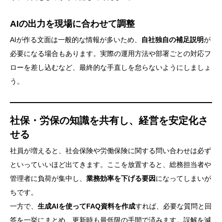
AIの出力を現場に合わせて調整
AIが作る文面は一般的な情報が多いため、
自社独自の補足説明
が
必要になる場合もあります。実際の運用方法や部署ごとの対応フ
ローを差し込むなど、最終的な手直しを怠らないようにしましょ
う。
社保・労保の知識を共有し、経営を安定化さ
せる
社員が増えると、社会保険や労働保険に関する問い合わせは必ず
といっていいほど出てきます。ここを放置すると、総務担当者や
管理者に負荷が集中し、
業務効率を下げる要因
になってしまいが
ちです。
一方で、
生成AIを使ってFAQ資料を作成
すれば、必要な質問と回
答を一挙にまとめ、更新時も最低限の手間で済みます。誤解を減